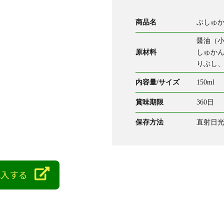
商品名
ぶしゅ
醤油（
原材料
しゅか
りぶし
内容量/サイズ
150ml
賞味期限
360日
保存方法
直射日
購入する