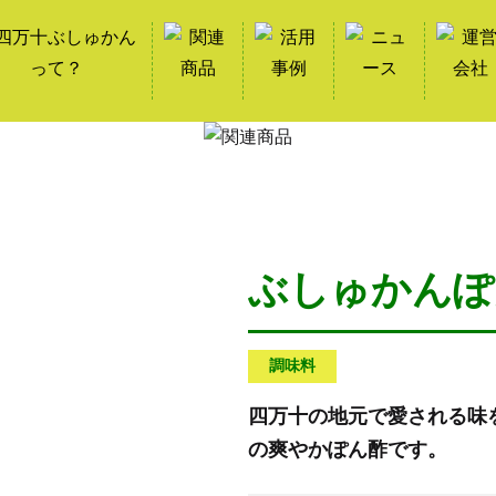
ぶしゅかんぽ
調味料
四万十の地元で愛される味
の爽やかぽん酢です。